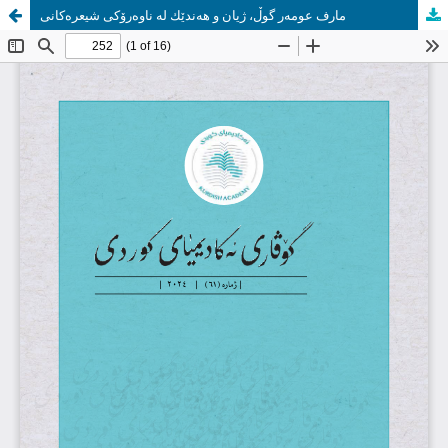
مارف عومه‌ر گوڵ، ژیان و هه‌ندێك له‌ ناوه‌رۆ‌كی شیعره‌كانی
گۆڤاری ئەکادیمیای کوردی ٢٠٠٢-٢٠٢٥