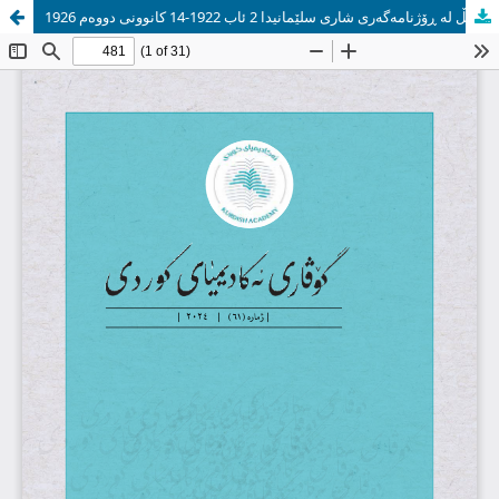
پرسی موسڵ لە ڕۆژنامەگەری شاری سلێمانيدا 2 ئاب 1922-14 كانوونی دووەم 1926.
گۆڤاری ئەکادیمیای کوردی ٢٠٠٢-٢٠٢٥