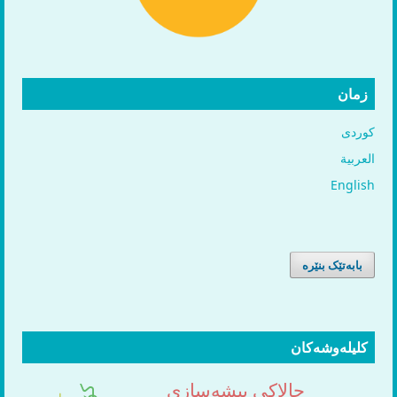
زمان
کوردی
العربية
English
بابەتێک بنێرە
کلیلەوشەکان
چالاکی پیشەسازی