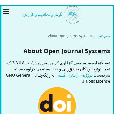
سەرەکی
/
About Open Journal Systems
About Open Journal Systems
ئەم گۆڤارە سیستەمی گۆڤاری کراوە پەیڕەو دەکات 3.3.0.8،کە
ئەمە توێژینەوەکان بە خۆڕایی و بە سیستەمی کراوە دەخاتە
بەردەست
پڕۆژەی زانیاری گشتی
بە ڕێگەپێدانی GNU General
Public License.