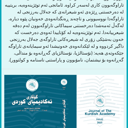
تاراوگەبوون کاری لەسەر کراوە. ئامانجی ئەم توێژینەوەیە، بریتییە
لە دەرخستنی ڕێژەی ئەو شیعرانەی کە جەلال بەرزنجی لە
تاراوگەدا نووسیوونی و تاچەند ڕەنگدانەوەی خەونیان پێوە دیارە،
لەگەڵ ئەمەشدا دەرخستنی سیماکانی تاراوگەبوون لەم دەقە
شیعرییانەدا. ئەم توێژینەوەیە لە کۆتاییدا ئەوەی دەرخست کە
خەون بەشێکی زۆری لە شیعرەکانی تاراوگەی جەلال بەرزنجی
داگیر کردووە و لە لێکدانەوەی خەونیشدا ئەو سیمایانەی تاراوگە
جێکەوتەی هەیە: (نۆستالژیا، نۆستالژیای گەڕانەوە بۆ منداڵی،
گەڕانەوە بۆ نیشتمان، نامۆبوون و پاراستنی ناسنامە و كولتوور).