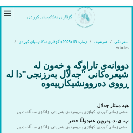
سەرەکی
/
ئەرشیف
/
ژمارە 63 (2025): گۆڤاری ئەكادیمیای كوردی
/
Articles
دووانەی تاراوگە و خەون لە
شیعرەکانی "جەلال بەرزنجی"دا لە
ڕووی دەروونشیکارییەوە
هبە ممتاز جەلال
بەشی زمانی كوردی- كۆلێژی پەروەردەی بنەڕەتی- زانكۆی سەڵاحەددین
پ. ی. د. پەروین عەبدولڵا خضر
بەشی زمانی كوردی- كۆلێژی پەروەردەی بنەڕەتی- زانكۆی سەڵاحەددین