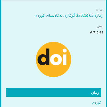
ژمارە
ژمارە 63 (2025): گۆڤاری ئەكادیمیای كوردی
بەش
Articles
زمان
کوردی