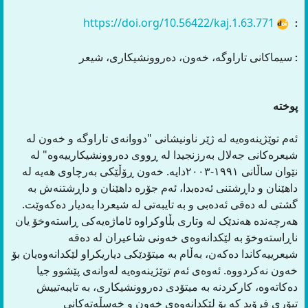
https://doi.org/10.56422/kaj.1.63.771
:
سیماکانی تاراوگە، خەون، دەروونشیکاری، شیعر
:
پوختە
ئەم توێژینەوەیە لە ژێر ناونیشانی "دووانەی تاراوگە و خەون لە
شیعرەکانی جەلال بەرزنجیدا لە ڕووی دەروونشیکارییەوە" لە
نێوان ساڵانی ١٩٩١-٢٠٠٣دایە. خەون ڕۆڵێکی بەرچاوی هەیە لە
داهێنان و داڕشتنی ئەدەبدا، ئەم جۆرە داهێنان و داڕشتنەش بە
گشتی لە دەقی ئەدەبی و بە تایبەتی لە شیعردا بەدیار دەکەوێت.
هەرچەندە هەندێک لە وتاری بڵاوکراوە ئاماژەیەکی ڕاستەوخۆ یان
ناڕاستەوخۆ بە لێکدانەوەی خەونی شاعیران لە دەقە
شیعرییەکاندا دەکەن، بەڵام بە میتۆدێکی دیاریکراو لێکدانەوەیان بۆ
خەون نەکردووە. ئەوەی ئەم توێژینەوەیە لەوانەی پێشوو جیا
دەکاتەوە، کارکردنە بە میتۆدی دەروونشیکاری، بە تایبەتییش
تیۆری فرۆید کە بۆ لێکدانەوەی خەون و خەسڵەتەکانی