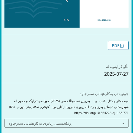
PDF
بڵاو کرایەوە لە
2025-07-27
چۆنییەتی بەکارهێنانی سەرچاوە
هبە ممتاز جەلال, & پ. ی. د. پەروین عەبدولڵا خضر. (2025). دووانەی تاراوگە و خەون لە
شیعرەکانی "جەلال بەرزنجی"دا لە ڕووی دەروونشیکارییەوە .
گۆڤاری ئەکادیمیای کوردی
, (63).
https://doi.org/10.56422/kaj.1.63.771
ڕێکخستنی زیاتری بەکارهێنانی سەرچاوە